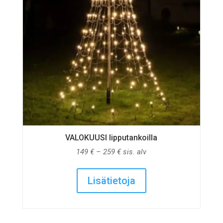
VALOKUUSI lipputankoilla
Hintaluokka:
149
€
–
259
€
sis. alv
149 €
-
Lisätietoja
259 €