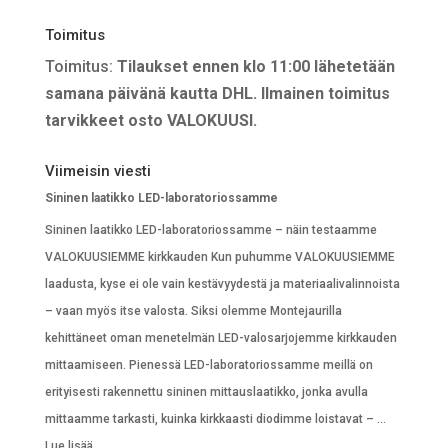
Toimitus
Toimitus:
Tilaukset ennen klo 11:00 lähetetään
samana päivänä kautta DHL. Ilmainen toimitus
tarvikkeet osto VALOKUUSI.
Viimeisin viesti
Sininen laatikko LED-laboratoriossamme
Sininen laatikko LED-laboratoriossamme – näin testaamme
VALOKUUSIEMME kirkkauden Kun puhumme VALOKUUSIEMME
laadusta, kyse ei ole vain kestävyydestä ja materiaalivalinnoista
– vaan myös itse valosta. Siksi olemme Montejaurilla
kehittäneet oman menetelmän LED-valosarjojemme kirkkauden
mittaamiseen. Pienessä LED-laboratoriossamme meillä on
erityisesti rakennettu sininen mittauslaatikko, jonka avulla
mittaamme tarkasti, kuinka kirkkaasti diodimme loistavat – …
Lue lisää...