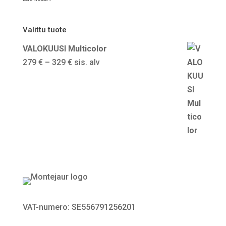
Valittu tuote
VALOKUUSI Multicolor
Hintaluokka:
279
€
–
329
€
sis. alv
279 €
-
329 €
VAT-numero: SE556791256201