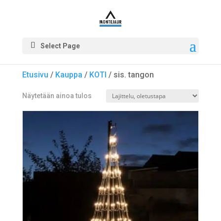
Select Page
Etusivu
/
Kauppa
/
KOTI
/ sis. tangon
Näytetään ainoa tulos