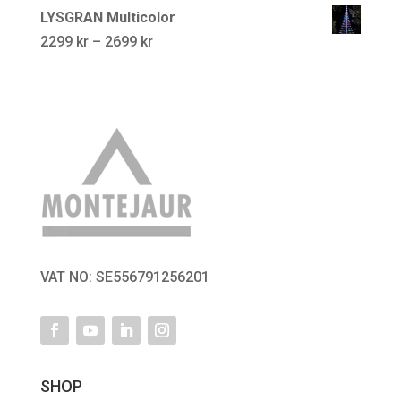
LYSGRAN Multicolor
Prisområde:
2299
kr
–
2699
kr
2299 kr
til
2699 kr
VAT NO: SE556791256201
SHOP