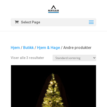
Select Page
Hjem
/
Butikk
/
Hjem & Hage
/ Andre produkter
Viser alle 3 resultater