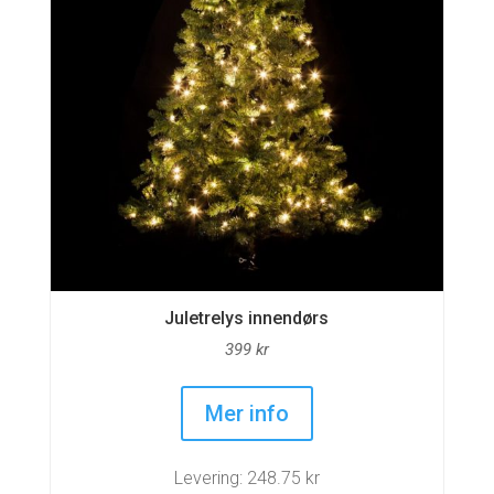
Juletrelys innendørs
399
kr
Mer info
Levering: 248.75 kr