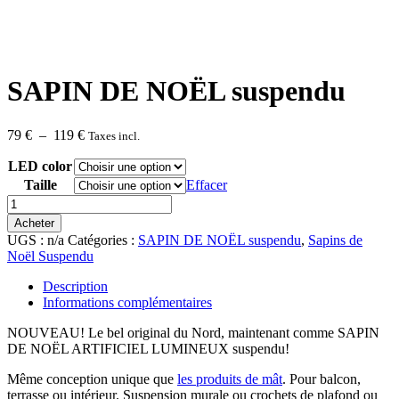
SAPIN DE NOËL suspendu
Plage
79
€
–
119
€
Taxes incl.
de
LED color
prix :
79 €
Taille
Effacer
à
quantité
119 €
de
Acheter
SAPIN
UGS :
n/a
Catégories :
SAPIN DE NOËL suspendu
,
Sapins de
DE
Noël Suspendu
NOËL
suspendu
Description
Informations complémentaires
NOUVEAU! Le bel original du Nord, maintenant comme SAPIN
DE NOËL ARTIFICIEL LUMINEUX suspendu!
Même conception unique que
les produits de mât
. Pour balcon,
terrasse ou intérieur. Suspension murale ou crochets de plafond ou