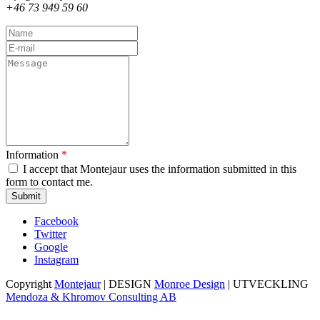
+46 73 949 59 60
Name
E-
mail
Message
Information
*
I accept that Montejaur uses the information submitted in this
form to contact me.
Captcha
Facebook
Twitter
Google
Instagram
Copyright
Montejaur
| DESIGN
Monroe Design
| UTVECKLING
Mendoza & Khromov Consulting AB