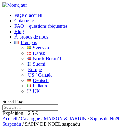
Page d’accueil
Catalogue
FAQ – questions fréquentes
Blog
Á propos de nous
Français
Svenska
Dansk
Norsk Bokmål
Suomi
Europe
US / Canada
Deutsch
Italiano
UK
Select Page
Expédition: 12.5 €
Accueil
/
Catalogue
/
MAISON & JARDIN
/
Sapins de Noël
Suspendu
/ SAPIN DE NOËL suspendu