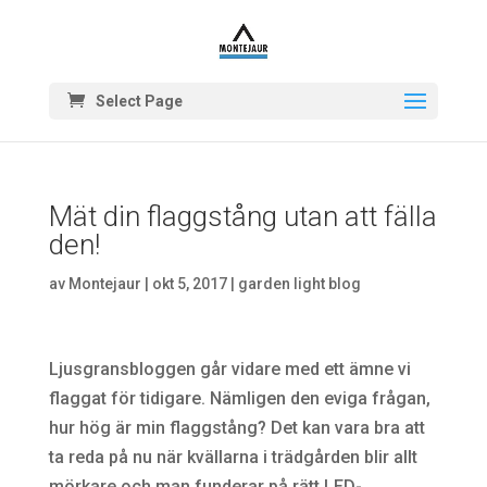
Select Page
Mät din flaggstång utan att fälla
den!
av
Montejaur
|
okt 5, 2017
|
garden light blog
Ljusgransbloggen går vidare med ett ämne vi
flaggat för tidigare. Nämligen den eviga frågan,
hur hög är min flaggstång? Det kan vara bra att
ta reda på nu när kvällarna i trädgården blir allt
mörkare och man funderar på rätt LED-