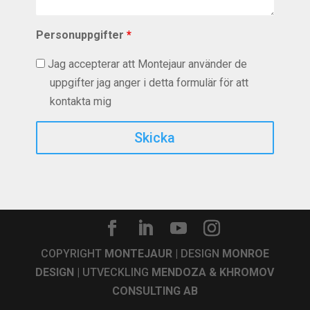
Personuppgifter
*
Jag accepterar att Montejaur använder de
uppgifter jag anger i detta formulär för att
kontakta mig
Captcha
COPYRIGHT
MONTEJAUR
| DESIGN
MONROE
DESIGN
| UTVECKLING
MENDOZA & KHROMOV
CONSULTING AB