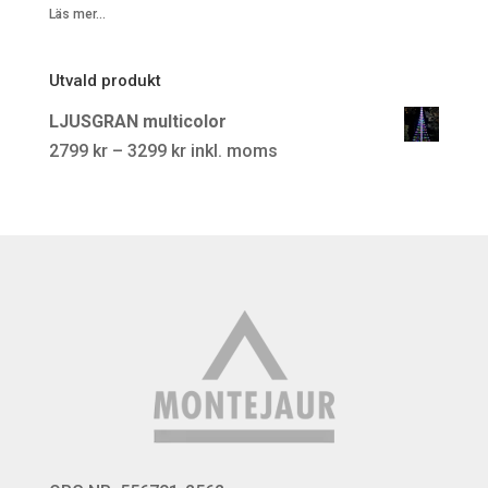
Läs mer...
Utvald produkt
LJUSGRAN multicolor
Prisintervall:
2799
kr
–
3299
kr
inkl. moms
2799 kr
till
3299 kr