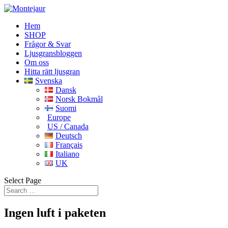
Hem
SHOP
Frågor & Svar
Ljusgransbloggen
Om oss
Hitta rätt ljusgran
Svenska
Dansk
Norsk Bokmål
Suomi
Europe
US / Canada
Deutsch
Français
Italiano
UK
Select Page
Ingen luft i paketen