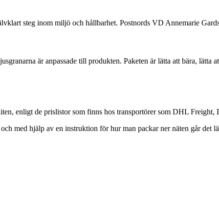
t självklart steg inom miljö och hållbarhet. Postnords VD Annemarie Gard
sgranarna är anpassade till produkten. Paketen är lätta att bära, lätta att
liten, enligt de prislistor som finns hos transportörer som DHL Freigh
och med hjälp av en instruktion för hur man packar ner näten går det lät