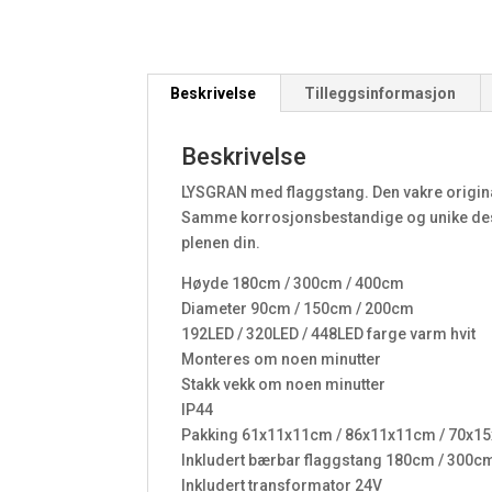
Beskrivelse
Tilleggsinformasjon
Beskrivelse
LYSGRAN med flaggstang. Den vakre origina
Samme korrosjonsbestandige og unike de
plenen din.
Høyde 180cm / 300cm / 400cm
Diameter 90cm / 150cm / 200cm
192LED / 320LED / 448LED farge varm hvit
Monteres om noen minutter
Stakk vekk om noen minutter
IP44
Pakking 61x11x11cm / 86x11x11cm / 70x1
Inkludert bærbar flaggstang 180cm / 300c
Inkludert transformator 24V