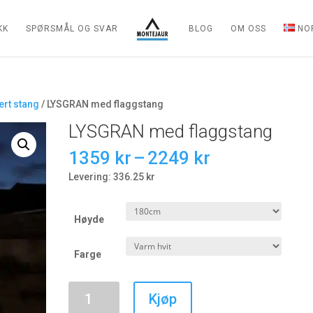
KK
SPØRSMÅL OG SVAR
BLOG
OM OSS
NO
rt stang
/ LYSGRAN med flaggstang
LYSGRAN med flaggstang
Prisområde:
1359
kr
–
2249
kr
1359 kr
Levering: 336.25 kr
til
2249 kr
Høyde
Farge
LYSGRAN
Kjøp
med