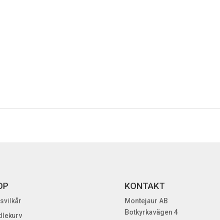
OP
KONTAKT
svilkår
Montejaur AB
Botkyrkavägen 4
lekurv