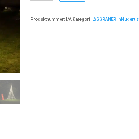
flaggstang
antall
Produktnummer:
I/A
Kategori:
LYSGRANER inkludert s