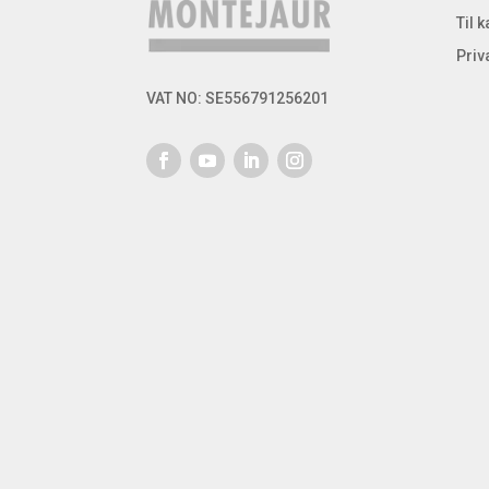
Til 
Priv
VAT NO: SE556791256201