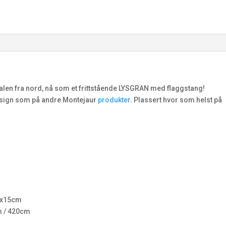
len fra nord, nå som et frittstående LYSGRAN med flaggstang!
sign som på andre Montejaur
produkter
. Plassert hvor som helst på
5x15cm
m / 420cm