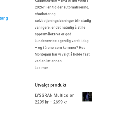
Kundeservice – hva er det verdt i
2026? I en tid der automatisering,
chatboter og
tang
selvbetjeningsløsninger blir stadig
vanligere, er det naturlig å stille
spørsmålet:Hva er god
kundeservice egentlig verdt i dag
– og i årene som kommer? Hos
Montejaur har vi valgt å holde fast
ved en litt annen …
Les mer...
Utvalgt produkt
LYSGRAN Multicolor
Prisområde:
2299
kr
–
2699
kr
2299 kr
til
2699 kr