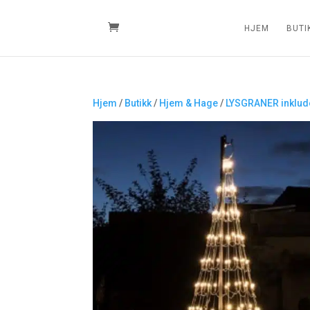
HJEM
BUTI
Hjem
/
Butikk
/
Hjem & Hage
/
LYSGRANER inklude