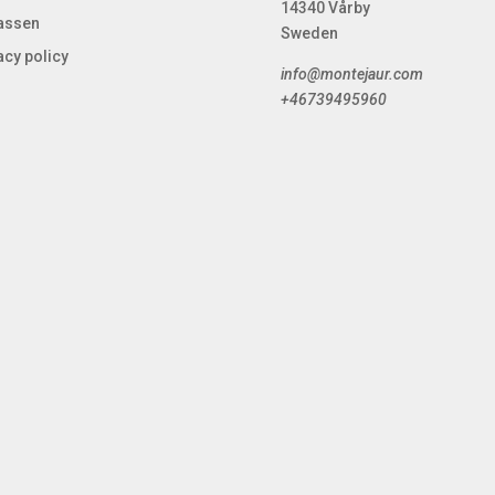
14340 Vårby
kassen
Sweden
acy policy
info@montejaur.com
+46739495960