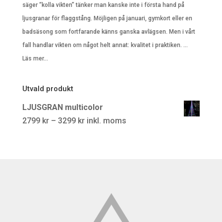
säger “kolla vikten” tänker man kanske inte i första hand på
ljusgranar för flaggstång. Möjligen på januari, gymkort eller en
badsäsong som fortfarande känns ganska avlägsen. Men i vårt
fall handlar vikten om något helt annat: kvalitet i praktiken. …
Läs mer...
Utvald produkt
LJUSGRAN multicolor
Prisintervall:
2799
kr
–
3299
kr
inkl. moms
2799 kr
till
3299 kr